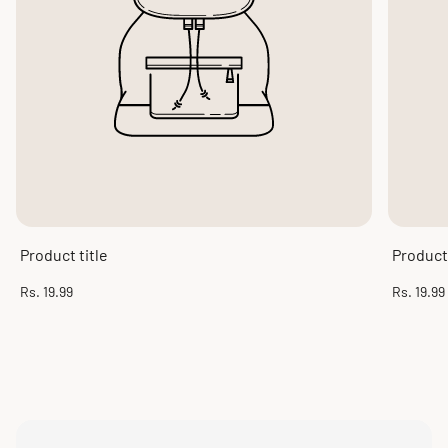
Product title
Product 
Regular
Regular
Rs. 19.99
Rs. 19.99
price
price