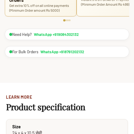
(Minimum Order Amount Rs 499)
Get extra 10% off on all online payments
(Minimum Order amount Rs 5000)
Need Help?
WhatsApp +919084302132
For Bulk Orders
WhatsApp +918791202132
LEARN MORE
Product specification
Size
24 x 4 x 10.5 सेमी