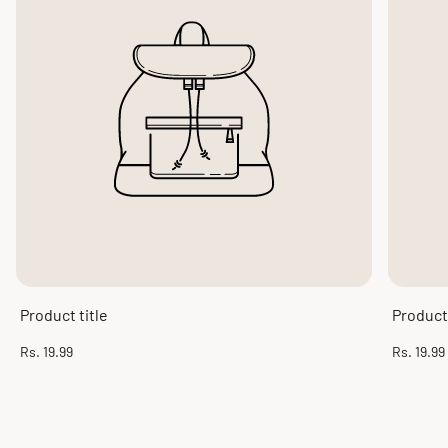
Product title
Product 
Regular
Regular
Rs. 19.99
Rs. 19.99
price
price