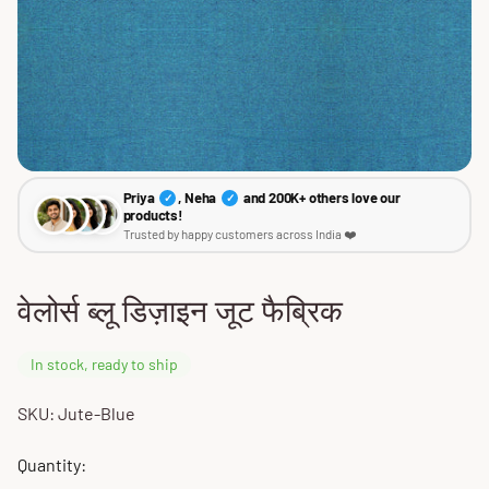
Priya
, Neha
and 200K+ others love our
✓
✓
products!
Trusted by happy customers across India ❤️
वेलोर्स ब्लू डिज़ाइन जूट फैब्रिक
In stock, ready to ship
SKU: Jute-Blue
Quantity: