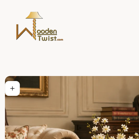
Store
logo"