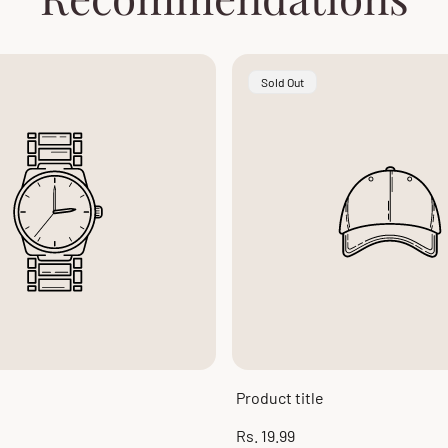
Product
Sold Out
Label:
Product title
Regular
Rs. 19.99