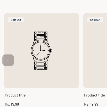
Product
Product
Sold Out
Sold Out
Label:
Label:
Product title
Product title
Regular
Regular
Rs. 19.99
Rs. 19.99