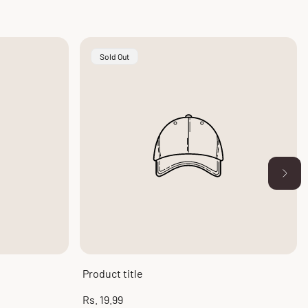
Product
Sold Out
Label:
Product title
Regular
Rs. 19.99