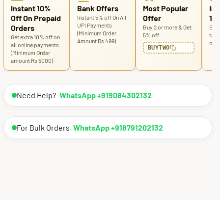
Instant 10%
Bank Offers
Most Popular
Ins
Off On Prepaid
Offer
100
Instant 5% off On All
UPI Payments
Orders
Buy 2 or more & Get
Buy 
(Minimum Order
5% off
tabl
Get extra 10% off on
Amount Rs 499)
off
all online payments
BUYTWO
(Minimum Order
amount Rs 5000)
Need Help?
WhatsApp +919084302132
For Bulk Orders
WhatsApp +918791202132