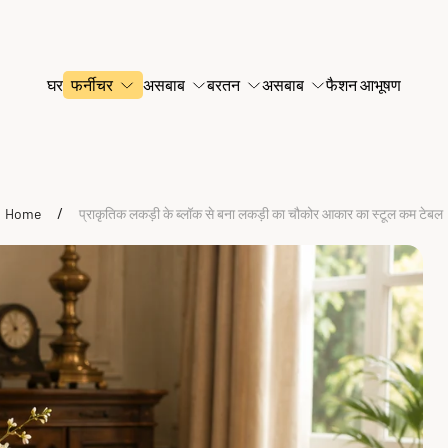
घर
फर्नीचर
असबाब
बरतन
असबाब
फैशन आभूषण
/
Home
प्राकृतिक लकड़ी के ब्लॉक से बना लकड़ी का चौकोर आकार का स्टूल कम टेबल