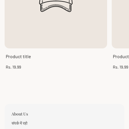
Product title
Product 
Regular
Regular
Rs. 19.99
Rs. 19.99
price
price
About Us
संपर्क में रहो