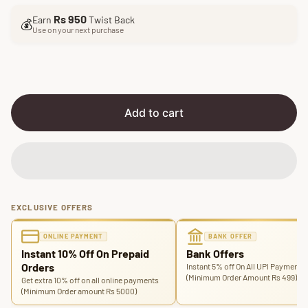
l
g
Rs 950
Earn
Twist Back
e
u
💰
Use on your next purchase
p
l
r
a
i
r
c
p
e
r
i
Add to cart
c
e
EXCLUSIVE OFFERS
ONLINE PAYMENT
BANK OFFER
Instant 10% Off On Prepaid
Bank Offers
Orders
Instant 5% off On All UPI Payments
(Minimum Order Amount Rs 499)
Get extra 10% off on all online payments
(Minimum Order amount Rs 5000)