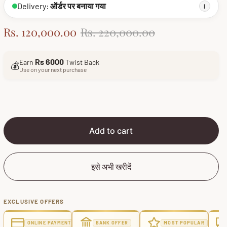
Delivery:
ऑर्डर पर बनाया गया
i
S
R
Rs. 120,000.00
Rs. 220,000.00
a
e
l
g
Rs 6000
Earn
Twist Back
💰
e
u
Use on your next purchase
p
l
r
a
i
r
c
p
e
r
Add to cart
i
c
इसे अभी खरीदें
e
EXCLUSIVE OFFERS
ONLINE PAYMENT
BANK OFFER
MOST POPULAR