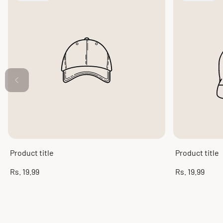
Label:
Label:
Product title
Product title
Regular
Regular
Rs. 19.99
Rs. 19.99
price
price