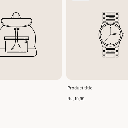
Label:
Product title
Regular
Rs. 19.99
price