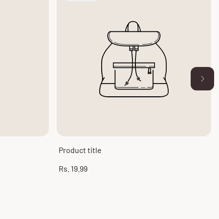
Label:
Product title
Regular
Rs. 19.99
price