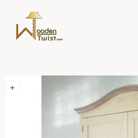
Store
logo"