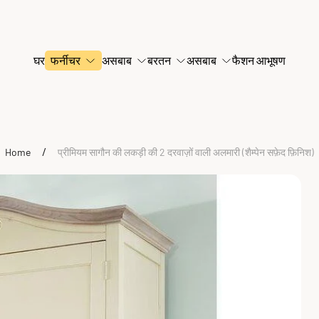
घर
फर्नीचर
असबाब
बरतन
असबाब
फैशन आभूषण
/
Home
प्रीमियम सागौन की लकड़ी की 2 दरवाज़ों वाली अलमारी (शैम्पेन सफ़ेद फ़िनिश)