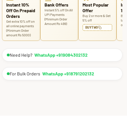
Instant 10%
Bank Offers
Most Popular
Ins
Off On Prepaid
Offer
100
Instant 5% off On All
UPI Payments
Orders
Buy 2 or more & Get
Buy 
(Minimum Order
5% off
tabl
Get extra 10% off on
Amount Rs 499)
off
all online payments
BUYTWO
(Minimum Order
amount Rs 5000)
Need Help?
WhatsApp +919084302132
For Bulk Orders
WhatsApp +918791202132