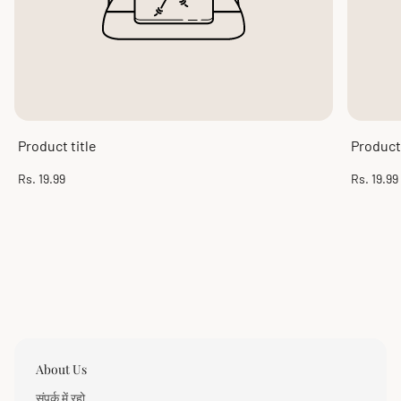
Product title
Product 
Regular
Regular
Rs. 19.99
Rs. 19.99
price
price
About Us
संपर्क में रहो