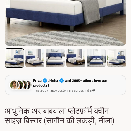
Priya
, Neha
and 200K+ others love our
✓
✓
products!
Trusted by happy customers across India ❤️
आधुनिक असबाबवाला प्लेटफ़ॉर्म क्वीन
साइज़ बिस्तर (सागौन की लकड़ी, नीला)