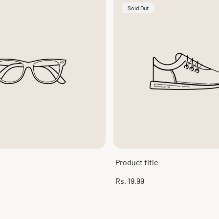
Product
Sold Out
Label:
Product title
Regular
Rs. 19.99
price