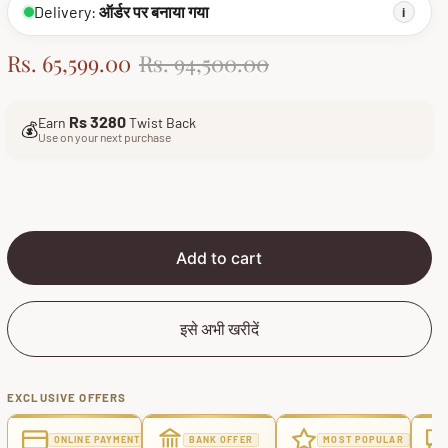
Delivery:
ऑर्डर पर बनाया गया
i
S
R
Rs. 65,599.00
Rs. 94,500.00
a
e
l
g
Rs 3280
Earn
Twist Back
💰
e
u
Use on your next purchase
p
l
r
a
i
r
c
p
e
r
Add to cart
i
c
इसे अभी खरीदें
e
EXCLUSIVE OFFERS
ONLINE PAYMENT
BANK OFFER
MOST POPULAR