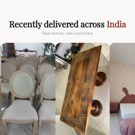
Recently delivered across
India
Real homes, real customers