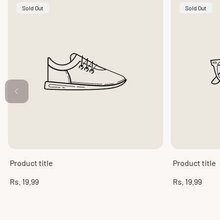
Product
Product
Sold Out
Sold Out
Label:
Label:
Product title
Product title
Regular
Regular
Rs. 19.99
Rs. 19.99
price
price