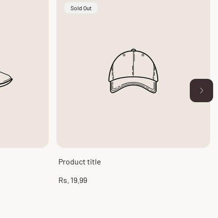
Product
Sold Out
Label:
Product title
Regular
Rs. 19.99
price