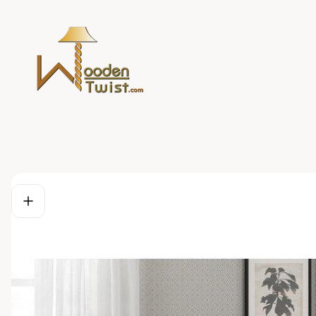
Store
logo"