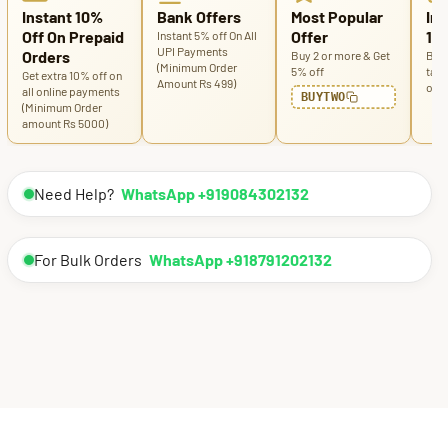
Instant 10%
Bank Offers
Most Popular
Ins
Off On Prepaid
Offer
100
Instant 5% off On All
UPI Payments
Orders
Buy 2 or more & Get
Buy 
(Minimum Order
5% off
tabl
Get extra 10% off on
Amount Rs 499)
off
all online payments
BUYTWO
(Minimum Order
amount Rs 5000)
Need Help?
WhatsApp +919084302132
For Bulk Orders
WhatsApp +918791202132