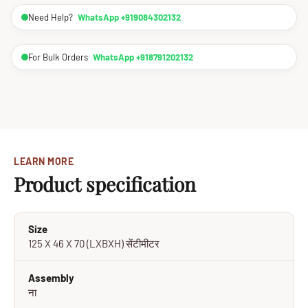
Need Help?
WhatsApp +919084302132
For Bulk Orders
WhatsApp +918791202132
LEARN MORE
Product specification
Size
125 X 46 X 70 (LXBXH) सेंटीमीटर
Assembly
ना