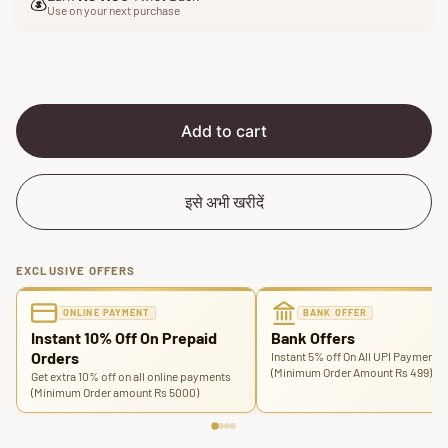
e
u
💰
Use on your next purchase
p
l
r
a
i
r
c
p
e
r
i
Add to cart
c
e
इसे अभी खरीदें
EXCLUSIVE OFFERS
ONLINE PAYMENT
BANK OFFER
Instant 10% Off On Prepaid
Bank Offers
Orders
Instant 5% off On All UPI Payments
(Minimum Order Amount Rs 499)
Get extra 10% off on all online payments
(Minimum Order amount Rs 5000)