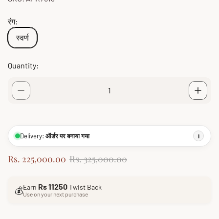
रंग:
स्वर्ण
Quantity:
Delivery:
ऑर्डर पर बनाया गया
i
S
R
Rs. 225,000.00
Rs. 325,000.00
a
e
l
g
Rs 11250
Earn
Twist Back
e
u
💰
Use on your next purchase
p
l
r
a