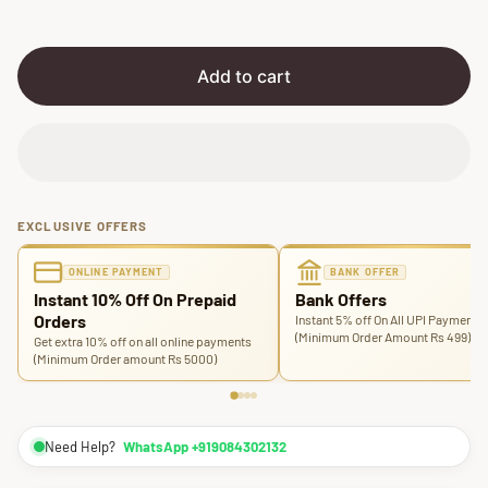
i
r
c
p
e
r
i
Add to cart
c
e
EXCLUSIVE OFFERS
ONLINE PAYMENT
BANK OFFER
Instant 10% Off On Prepaid
Bank Offers
Orders
Instant 5% off On All UPI Payments
(Minimum Order Amount Rs 499)
Get extra 10% off on all online payments
(Minimum Order amount Rs 5000)
Need Help?
WhatsApp +919084302132