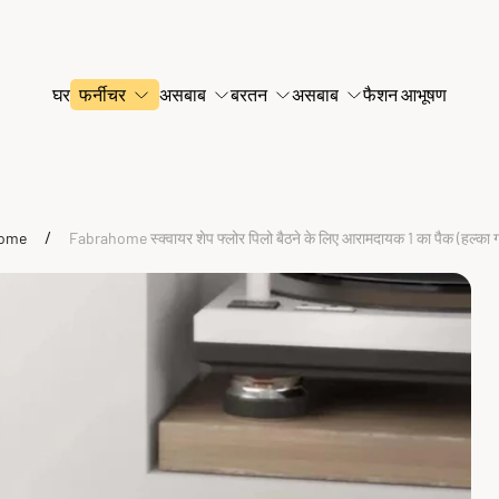
घर
फर्नीचर
असबाब
बरतन
असबाब
फैशन आभूषण
/
ome
Fabrahome स्क्वायर शेप फ्लोर पिलो बैठने के लिए आरामदायक 1 का पैक (हल्का ग्