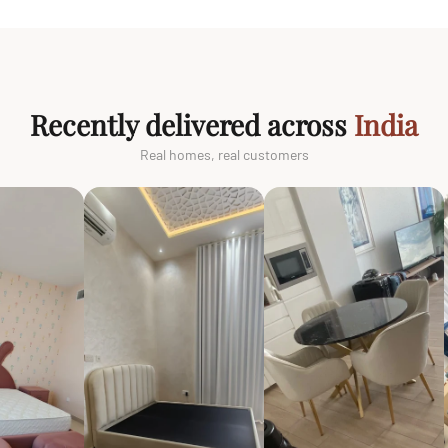
Recently delivered across
India
Real homes, real customers