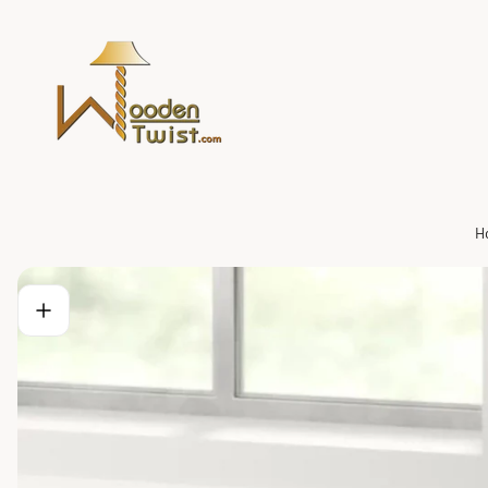
Store
logo"
H