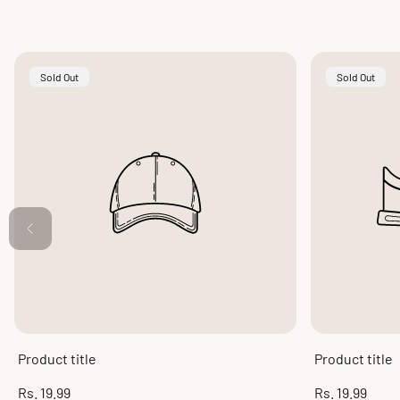
Product
Product
Sold Out
Sold Out
Label:
Label:
Product title
Product title
Regular
Regular
Rs. 19.99
Rs. 19.99