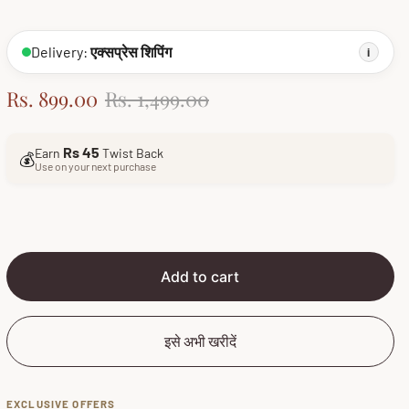
Delivery:
एक्सप्रेस शिपिंग
i
S
R
Rs. 899.00
Rs. 1,499.00
a
e
l
g
Rs 45
Earn
Twist Back
💰
e
u
Use on your next purchase
p
l
r
a
i
r
c
p
e
r
Add to cart
i
c
इसे अभी खरीदें
e
EXCLUSIVE OFFERS