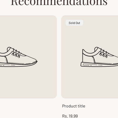
Recommendations
Product
Sold Out
Label:
Product title
Regular
Rs. 19.99