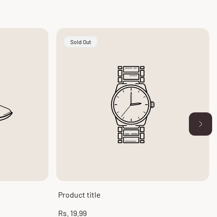
Product
Sold Out
Label:
Product title
Regular
Rs. 19.99