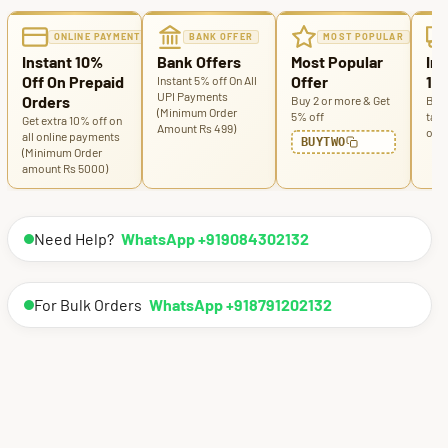
ONLINE PAYMENT
BANK OFFER
MOST POPULAR
Instant 10%
Bank Offers
Most Popular
Ins
Off On Prepaid
Offer
100
Instant 5% off On All
UPI Payments
Orders
Buy 2 or more & Get
Buy 
(Minimum Order
5% off
tabl
Get extra 10% off on
Amount Rs 499)
off
all online payments
BUYTWO
(Minimum Order
amount Rs 5000)
Need Help?
WhatsApp +919084302132
For Bulk Orders
WhatsApp +918791202132