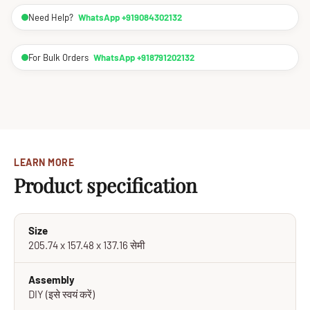
Need Help?
WhatsApp +919084302132
For Bulk Orders
WhatsApp +918791202132
LEARN MORE
Product specification
Size
205.74 x 157.48 x 137.16 सेमी
Assembly
DIY (इसे स्वयं करें)