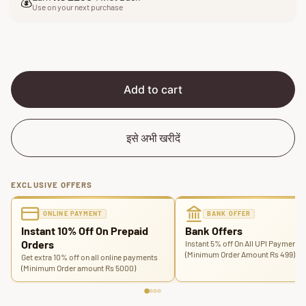
e
u
💰
Use on your next purchase
p
l
r
a
i
r
c
p
e
r
i
Add to cart
c
e
इसे अभी खरीदें
EXCLUSIVE OFFERS
ONLINE PAYMENT
BANK OFFER
Instant 10% Off On Prepaid
Bank Offers
Orders
Instant 5% off On All UPI Payments
(Minimum Order Amount Rs 499)
Get extra 10% off on all online payments
(Minimum Order amount Rs 5000)