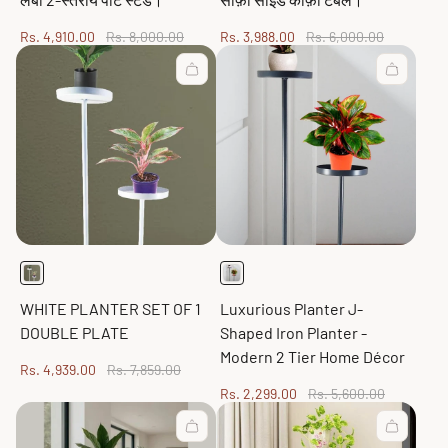
Sale
Regular
Sale
Regular
Rs. 4,910.00
Rs. 8,000.00
Rs. 3,988.00
Rs. 6,000.00
price
price
price
price
WHITE PLANTER SET OF 1
Luxurious Planter J-
DOUBLE PLATE
Shaped Iron Planter -
Modern 2 Tier Home Décor
Sale
Regular
Rs. 4,939.00
Rs. 7,859.00
price
price
Sale
Regular
Rs. 2,299.00
Rs. 5,600.00
price
price