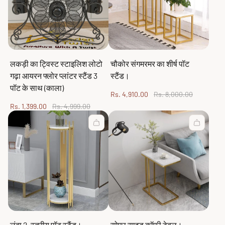
लकड़ी का ट्विस्ट स्टाइलिश लोटो
चौकोर संगमरमर का शीर्ष पॉट
गढ़ा आयरन फ्लोर प्लांटर स्टैंड 3
स्टैंड।
पॉट के साथ (काला)
Sale
Regular
Rs. 4,910.00
Rs. 8,000.00
price
price
Sale
Regular
Rs. 1,399.00
Rs. 4,999.00
price
price
लंबा 2-स्तरीय पॉट स्टैंड।
सोफ़ा साइड कॉफ़ी टेबल।