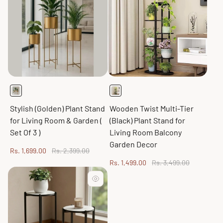
Stylish (Golden) Plant Stand
Wooden Twist Multi-Tier
for Living Room & Garden (
(Black) Plant Stand for
Set Of 3 )
Living Room Balcony
Garden Decor
Sale
Regular
Rs. 1,699.00
Rs. 2,399.00
price
price
Sale
Regular
Rs. 1,499.00
Rs. 3,499.00
price
price