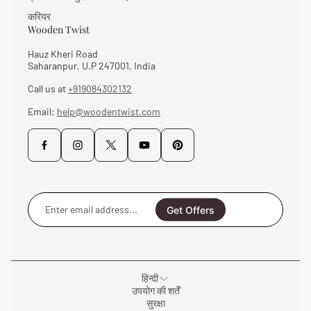
आप हरियाली शामिल करना पसंद करते हैं, तो आउटडोर प्लांटर्स कंटेनर वही हैं
करियर
जो आप चाहते हैं। हमारे पास आउटडोर प्लांटर्स हैं जो छोटे से लेकर बड़े
Wooden Twist
प्लांटर्स, फूलों के प्लांटर्स के लिए फूलों के प्लांटर्स और किचन गार्डन को भी
समायोजित कर सकते हैं।
Hauz Kheri Road
Saharanpur, U.P 247001, India
Call us at
+919084302132
Email:
help@woodentwist.com
Enter
email
Get Offers
address...
हिन्दी
उपयोग की शर्तें
सुरक्षा